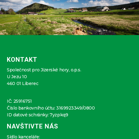
KONTAKT
Společnost pro Jizerské hory, o.p.s.
U Jezu 10
460 01 Liberec
IČ: 25916751
Číslo bankovního účtu: 3169923349/0800
ID datové schránky: 7yzpkq9
NAVŠTIVTE NÁS
Sídlo kanceláře: