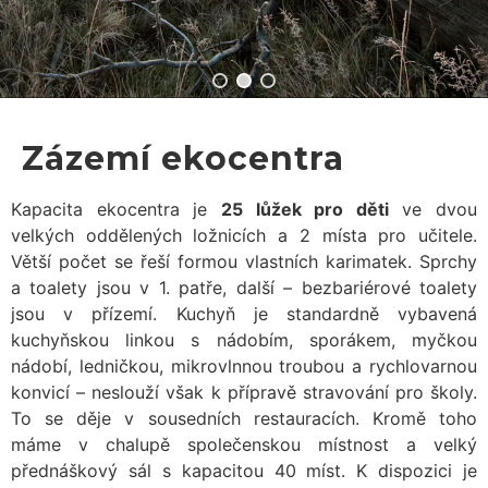
Zázemí ekocentra
Kapacita ekocentra je
25 lůžek pro děti
ve dvou
velkých oddělených ložnicích a 2 místa pro učitele.
Větší počet se řeší formou vlastních karimatek. Sprchy
a toalety jsou v 1. patře, další – bezbariérové toalety
jsou v přízemí. Kuchyň je standardně vybavená
kuchyňskou linkou s nádobím, sporákem, myčkou
nádobí, ledničkou, mikrovlnnou troubou a rychlovarnou
konvicí – neslouží však k přípravě stravování pro školy.
To se děje v sousedních restauracích. Kromě toho
máme v chalupě společenskou místnost a velký
přednáškový sál s kapacitou 40 míst. K dispozici je