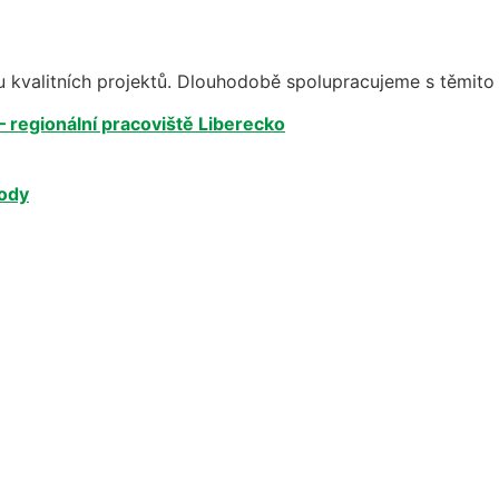
 kvalitních projektů. Dlouhodobě spolupracujeme s těmito 
– regionální pracoviště Liberecko
rody