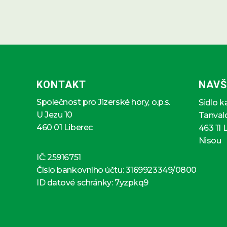
KONTAKT
NAVŠ
Společnost pro Jizerské hory, o.p.s.
Sídlo k
U Jezu 10
Tanval
460 01 Liberec
463 11 
Nisou
IČ: 25916751
Číslo bankovního účtu: 3169923349/0800
ID datové schránky: 7yzpkq9