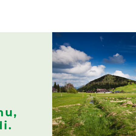
nu,
i.