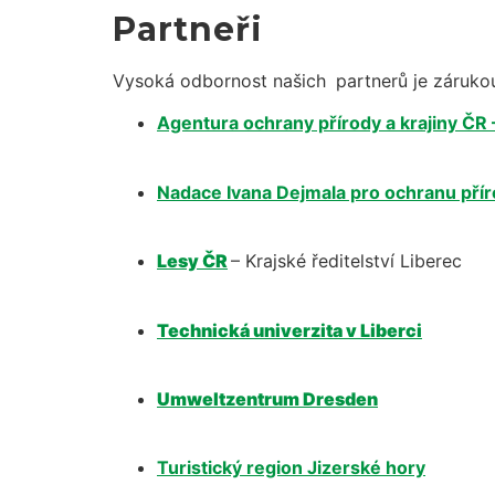
Partneři
Vysoká odbornost našich
partnerů je zárukou
Agentura ochrany přírody a krajiny ČR 
Nadace Ivana Dejmala pro ochranu pří
Lesy ČR
– Krajské ředitelství Liberec
Technická univerzita v Liberci
Umweltzentrum Dresden
Turistický region Jizerské hory