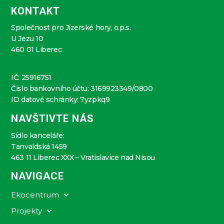
KONTAKT
Společnost pro Jizerské hory, o.p.s.
U Jezu 10
460 01 Liberec
IČ: 25916751
Číslo bankovního účtu: 3169923349/0800
ID datové schránky: 7yzpkq9
NAVŠTIVTE NÁS
Sídlo kanceláře:
Tanvaldská 1459
463 11 Liberec XXX – Vratislavice nad Nisou
NAVIGACE
Ekocentrum
Projekty