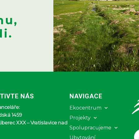
nu,
i.
TIVTE NÁS
NAVIGACE
anceláře:
Ekocentrum
dská 1459
Projekty
Liberec XXX – Vratislavice nad
Spolupracujeme
Ubytování