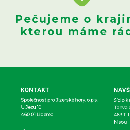
Pečujeme o kraji
kterou máme rád
KONTAKT
NAVŠ
Společnost pro Jizerské hory, o.p.s.
Sídlo k
U Jezu 10
Tanval
460 01 Liberec
463 11 
Nisou