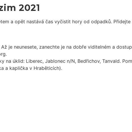
zim 2021
étem a opět nastává čas vyčistit hory od odpadků. Přidejt
. Až je neunesete, zanechte je na dobře viditelném a dostu
org.
y na úklid: Liberec, Jablonec n/N, Bedřichov, Tanvald. P
a a kaplička v Hraběticích).