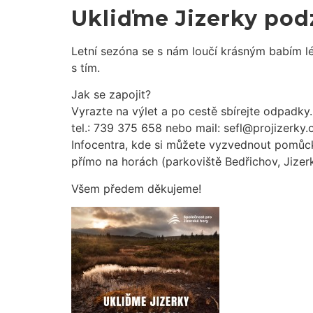
Ukliďme Jizerky pod
Letní sezóna se s nám loučí krásným babím l
s tím.
Jak se zapojit?
Vyrazte na výlet a po cestě sbírejte odpadky
tel.: 739 375 658 nebo mail: sefl@projizerky.
Infocentra, kde si můžete vyzvednout pomůck
přímo na horách (parkoviště Bedřichov, Jizerk
Všem předem děkujeme!