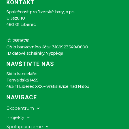
KONTAKT
Společnost pro Jizerské hory, o.p.s.
U Jezu 10
460 01 Liberec
IČ: 25916751
Číslo bankovního účtu: 3169923349/0800
ID datové schránky: 7yzpkq9
NAVŠTIVTE NÁS
Sídlo kanceláře:
Tanvaldská 1459
463 11 Liberec XXX – Vratislavice nad Nisou
NAVIGACE
Ekocentrum
Projekty
Spolupracujeme