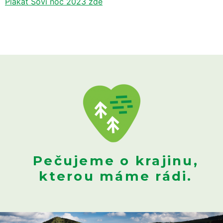
Plakát Soví noc 2023 zde
Pečujeme o krajinu,
kterou máme rádi.