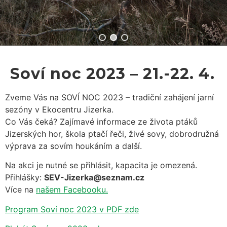
Soví noc 2023 – 21.-22. 4.
Zveme Vás na SOVÍ NOC 2023 – tradiční zahájení jarní
sezóny v Ekocentru Jizerka.
Co Vás čeká? Zajímavé informace ze života ptáků
Jizerských hor, škola ptačí řeči, živé sovy, dobrodružná
výprava za sovím houkáním a další.
Na akci je nutné se přihlásit, kapacita je omezená.
Přihlášky:
SEV-Jizerka@seznam.cz
Více na
našem Facebooku.
Program Soví noc 2023 v PDF zde