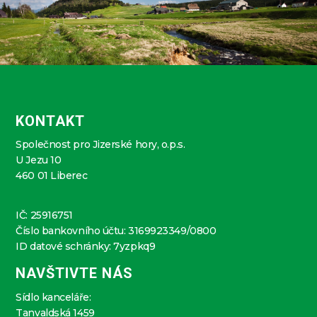
KONTAKT
Společnost pro Jizerské hory, o.p.s.
U Jezu 10
460 01 Liberec
IČ: 25916751
Číslo bankovního účtu: 3169923349/0800
ID datové schránky: 7yzpkq9
NAVŠTIVTE NÁS
Sídlo kanceláře:
Tanvaldská 1459