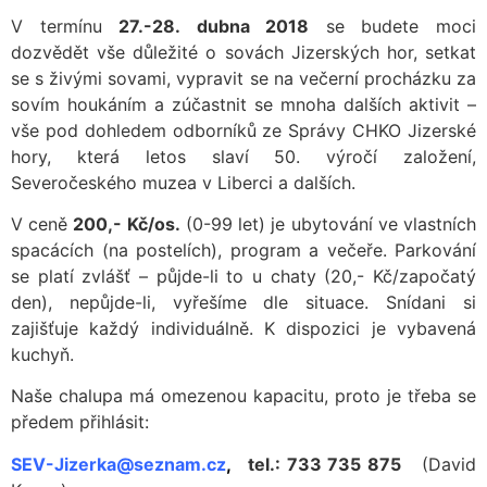
V termínu
27.-28. dubna 2018
se budete moci
dozvědět vše důležité o sovách Jizerských hor, setkat
se s živými sovami, vypravit se na večerní procházku za
sovím houkáním a zúčastnit se mnoha dalších aktivit –
vše pod dohledem odborníků ze Správy CHKO Jizerské
hory, která letos slaví 50. výročí založení,
Severočeského muzea v Liberci a dalších.
V ceně
200,- Kč/os.
(0-99 let) je ubytování ve vlastních
spacácích (na postelích), program a večeře. Parkování
se platí zvlášť – půjde-li to u chaty (20,- Kč/započatý
den), nepůjde-li, vyřešíme dle situace. Snídani si
zajišťuje každý individuálně. K dispozici je vybavená
kuchyň.
Naše chalupa má omezenou kapacitu, proto je třeba se
předem přihlásit:
SEV-Jizerka@seznam.cz
,
tel.: 733 735 875
(David