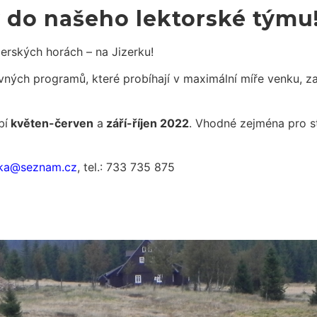
 do našeho lektorské týmu
zerských horách – na Jizerku!
ých programů, které probíhají v maximální míře venku, za
bí
květen-červen
a
září-říjen 2022
. Vhodné zejména pro s
rka@seznam.cz
, tel.: 733 735 875