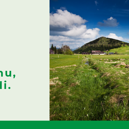
nu,
i.