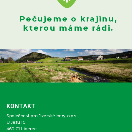
Pečujeme o krajinu,
kterou máme rádi.
KONTAKT
Společnost pro Jizerské hory, o.p.s.
U Jezu 10
460 01 Liberec