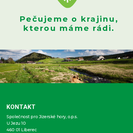
Pečujeme o krajinu,
kterou máme rádi.
KONTAKT
Společnost pro Jizerské hory, o.p.s.
U Jezu 10
460 01 Liberec