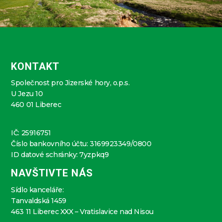
KONTAKT
Společnost pro Jizerské hory, o.p.s.
U Jezu 10
460 01 Liberec
IČ: 25916751
Číslo bankovního účtu: 3169923349/0800
ID datové schránky: 7yzpkq9
NAVŠTIVTE NÁS
Sídlo kanceláře:
Tanvaldská 1459
463 11 Liberec XXX – Vratislavice nad Nisou