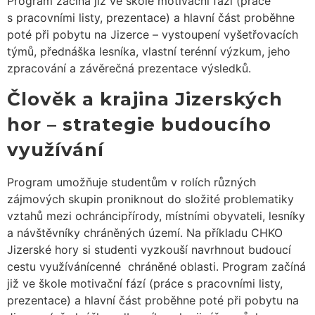
Program začíná již ve škole motivační fází (práce
s pracovními listy, prezentace) a hlavní část proběhne
poté při pobytu na Jizerce – vystoupení vyšetřovacích
týmů, přednáška lesníka, vlastní terénní výzkum, jeho
zpracování a závěrečná prezentace výsledků.
Člověk a krajina Jizerských
hor – strategie budoucího
využívání
Program umožňuje studentům v rolích různých
zájmových skupin proniknout do složité problematiky
vztahů mezi ochráncipřírody, místními obyvateli, lesníky
a návštěvníky chráněných území. Na příkladu CHKO
Jizerské hory si studenti vyzkouší navrhnout budoucí
cestu využívánícenné chráněné oblasti. Program začíná
již ve škole motivační fází (práce s pracovními listy,
prezentace) a hlavní část proběhne poté při pobytu na