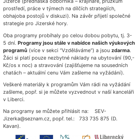
Jizerce (přednáška odborníka – krajináře, průzkum
prostředí, práce v týmech na dílčích strategiích,
obhajoba postojů v diskuzi). Na závěr přijetí společné
strategie pro Jizerské hory.
Oba programy probíhaly po celou dobou pobytu, tj. 3-
5 dní.
Programy jsou stále v nabídce našich výukových
programů
(více v sekci “Vzděláváme”) a jsou
zdarma
.
Žáci si platí pouze nezbytné náklady na ubytování (90,-
Kč/os x noc) a stravování (zajišťujeme na sousedních
chatách – aktuální cenu Vám zašleme na vyžádání).
Veškeré materiály k programům Vám rádi na vyžádání
zašleme, popř. si je můžete vyzvednout v naší kanceláři
v Liberci.
Na programy se můžete přihlásit na: SEV-
Jizerka@seznam.cz, popř. tel.: 733 735 875 (D.
Kavan).