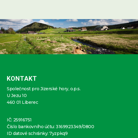
KONTAKT
Společnost pro Jizerské hory, o.p.s.
U Jezu 10
460 01 Liberec
IČ: 25916751
Číslo bankovního účtu: 3169923349/0800
ID datové schránky: 7yzpkq9